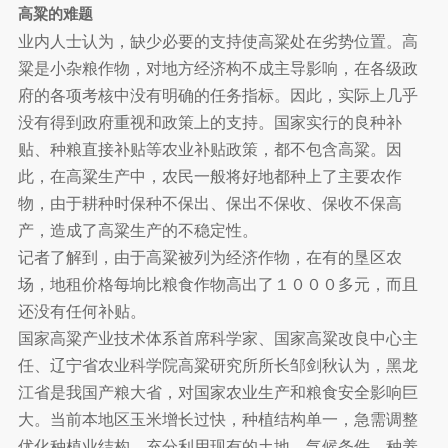
高粱的难题
业内人士认为，缺少必要的支持使高粱处在劣势位置。高
粱是小杂粮作物，对地方经济构不成主导影响，在各级政
府的各项考核中没有明确的任务指标。因此，实际上几乎
没有得到政府重视和政策上的支持。国家实行的良种补
贴、种粮直接补贴等农业补贴政策，都不包含高粱。因
此，在高粱生产中，农民一般将好地都种上了主要农作
物，由于耕种时保种不保出、保出不保收、保收不保高
产，造成了高粱生产的不稳定性。
记者了解到，由于高粱被列为经济作物，在有的垦区农
场，地租价格每垧比粮食作物高出了１０００多元，而且
还没有任何补贴。
国家高粱产业技术体系首席科学家、国家高粱改良中心主
任、辽宁省农业科学院高粱研究所所长邹剑秋认为，黑龙
江省是我国产粮大省，对国家农业生产和粮食安全影响巨
大。当前本地区玉米增长过快，种植结构单一，急需调整
优化种植业结构，充分利用现有的土地、气候条件，种养