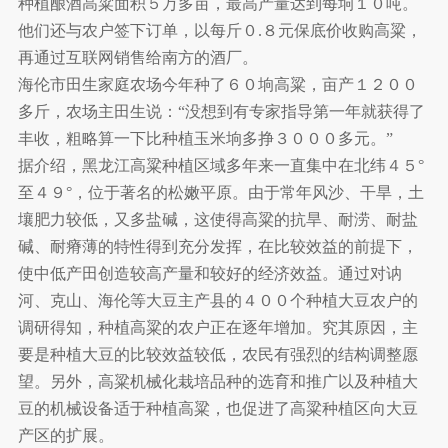
种植酿酒高粱面积５万多亩，最高产量达到每垧１０吨。
他们还与农户签下订单，以每斤０.８元保底价收购高粱，
再通过互联网销售给南方的酒厂。
海伦市田生家庭农场今年种了６０垧高粱，亩产１２００
多斤，农场主田生说：“没想到有专家指导第一年就获得了
丰收，粗略算一下比种植玉米垧多挣３０００多元。”
据介绍，黑龙江高粱种植区域多年来一直集中在北纬４５°
至４９°，位于著名的松嫩平原。由于常年风沙、干旱，土
壤肥力较低，又多盐碱，这使得高粱的抗旱、耐涝、耐盐
碱、耐瘠薄的特性得到充分发挥，在比较效益的前提下，
使中低产田创造较高产量和较好的经济效益。通过对讷
河、克山、海伦等大豆主产县的４００个种植大豆农户的
调研得知，种植高粱的农户正在逐年增加。究其原因，主
要是种植大豆的比较效益较低，农民有强烈的结构调整愿
望。另外，高粱机械化栽培品种的选育和推广以及种植大
豆的机械设备适于种植高粱，也促进了高粱种植区向大豆
产区的扩展。