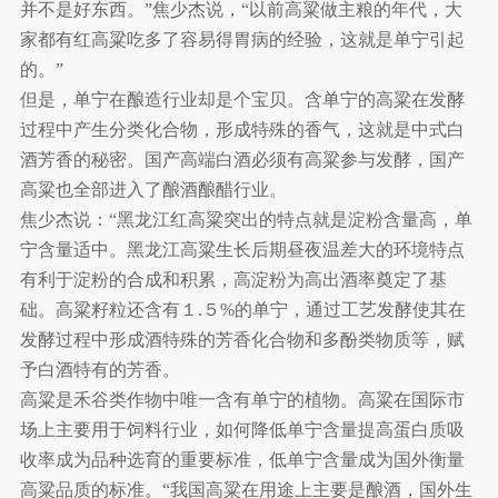
并不是好东西。”焦少杰说，“以前高粱做主粮的年代，大
家都有红高粱吃多了容易得胃病的经验，这就是单宁引起
的。”
但是，单宁在酿造行业却是个宝贝。含单宁的高粱在发酵
过程中产生分类化合物，形成特殊的香气，这就是中式白
酒芳香的秘密。国产高端白酒必须有高粱参与发酵，国产
高粱也全部进入了酿酒酿醋行业。
焦少杰说：“黑龙江红高粱突出的特点就是淀粉含量高，单
宁含量适中。黑龙江高粱生长后期昼夜温差大的环境特点
有利于淀粉的合成和积累，高淀粉为高出酒率奠定了基
础。高粱籽粒还含有１.５%的单宁，通过工艺发酵使其在
发酵过程中形成酒特殊的芳香化合物和多酚类物质等，赋
予白酒特有的芳香。
高粱是禾谷类作物中唯一含有单宁的植物。高粱在国际市
场上主要用于饲料行业，如何降低单宁含量提高蛋白质吸
收率成为品种选育的重要标准，低单宁含量成为国外衡量
高粱品质的标准。“我国高粱在用途上主要是酿酒，国外生