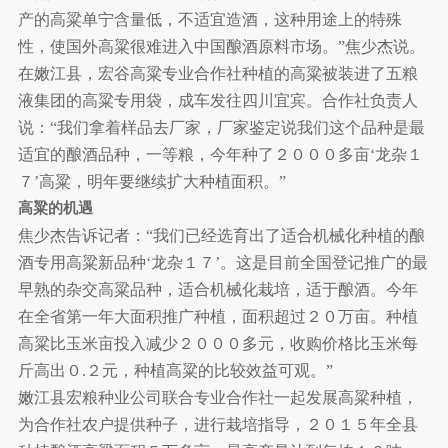
产的高粱单宁含量低，不适宜造酒，这种用途上的特殊
性，使国外高粱很难进入中国酿酒原料市场。”焦少杰说。
在嫩江县，宏谷高粱专业合作社种植的高粱被装进了五粮
液集团的高粱专用袋，成车发往四川宜宾。合作社负责人
说：“我们拿着样品去厂家，厂家鉴定说我们这个品种是最
适宜的酿酒品种，一等粮，今年种了２０００多亩‘龙杂１
７’高粱，明年要继续扩大种植面积。”
高粱的机遇
焦少杰告诉记者：“我们已经选育出了适合机械化种植的酿
酒专用高粱新品种‘龙杂１７’。这是目前全国登记推广的最
早熟的杂交高粱品种，适合机械化栽培，适于酿酒。今年
在全省第一年大面积推广种植，面积超过２０万亩。种植
高粱比玉米亩投入减少２０００多元，收购价格比玉米每
斤高出０.２元，种植高粱的比较效益可观。”
嫩江县宏粮种业公司联合专业合作社一起发展高粱种植，
为合作社农户提供种子，进行栽培指导，２０１５年全县