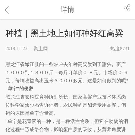
详情
种植｜黑土地上如何种好红高粱
2018-11-23
聚土网
热度8731
黑龙江省嫩江县的一些农户去年种高粱尝到了甜头。亩产
１０００到１３００斤，每斤订单价０.８元、市场价０.９
元，每垧收益高出玉米３０００多元。这是如何做到的呢?
“单宁”的秘密
黑龙江省农科院育种所副所长、国家高粱产业技术体系岗
位科学家焦少杰告诉记者，农民种的是酿造专用高粱，俏
销的原因是单宁含量高。
“单宁是花青素的一种，是一种活性物质，但它在动物的消
化过程中形成络合物，影响蛋白质的吸收，从营养角度讲