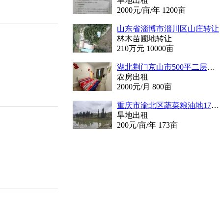
旱地出租
2000
元/亩/年
1200
亩
山东省淄博市淄川区山庄转让
林木苗圃地转让
210
万元
10000
亩
湖北荆门京山市500平二层精装修农房，拎包入住，养老种菜养鸡
农房出租
2000
元/月
800
亩
重庆市渝北区蔬菜粮油地173亩出租
旱地出租
200
元/亩/年
173
亩