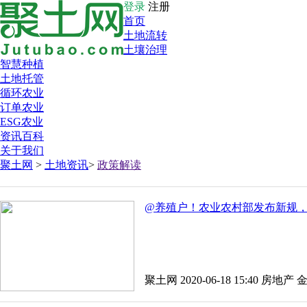
登录
注册
首页
土地流转
土壤治理
智慧种植
土地托管
循环农业
订单农业
ESG农业
资讯百科
关于我们
聚土网
>
土地资讯
>
政策解读
@养殖户！农业农村部发布新规
聚土网 2020-06-18 15:40
房地产