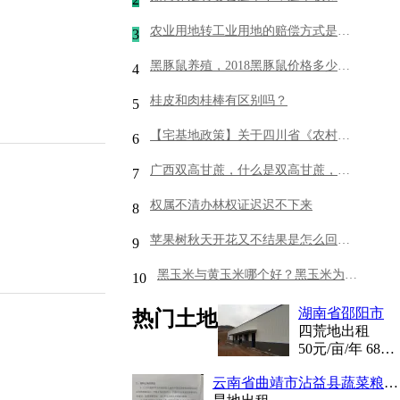
农业用地转工业用地的赔偿方式是什么
3
黑豚鼠养殖，2018黑豚鼠价格多少钱一只？
4
桂皮和肉桂棒有区别吗？
5
【宅基地政策】关于四川省《农村宅基地管理条例》
6
广西双高甘蔗，什么是双高甘蔗，双高甘蔗政策补贴。甘蔗采购需求
7
权属不清办林权证迟迟不下来
8
苹果树秋天开花又不结果是怎么回事？会影响来年结果吗？
9
黑玉米与黄玉米哪个好？黑玉米为什么是黑色的？
10
湖南省邵阳市
热门土地
四荒地出租
50
元/亩/年
680
云南省曲靖市沾益县蔬菜粮油地1200亩出租