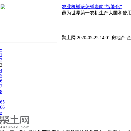
农业机械该怎样走向“智能化”
虽为世界第一农机生产大国和使
聚土网 2020-05-25 14:01
房地产
«
1
2
3
4
5
6
7
8
...
65
66
»