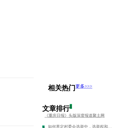
更多>>>
相关热门
1
文章排行
《重庆日报》头版深度报道聚土网
如何界定村委会选举中，选举权和被选举权
2