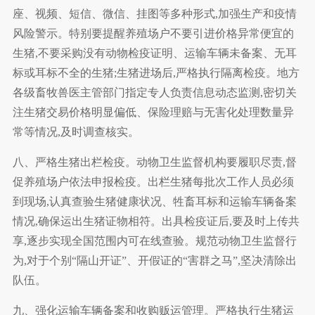
座、视频、短信、微信、挂图等多种形式,加强生产和疫情
风险警示。特别要提醒养殖场户不要引进价格异常便宜的
生猪,不要采购没有动物检疫证明、运输车辆未备案、无耳
标或耳标不全的生猪;生猪进场后,严格执行隔离检疫。地方
各级畜牧兽医主管部门指定专人负责信息动态监测,密切关
注生猪交易价格明显偏低、保险理赔与无害化处理数量异
常等情况,及时调查核实。
八、严格生猪出栏检疫。动物卫生监督机构要履职尽责,督
促养殖场户依法申报检疫。出栏生猪每批次工作人员必须
到现场,认真查验生猪健康状况、牲畜耳标和运输车辆备案
情况,确保运出生猪证物相符。出具检疫证后,要及时上传共
享,逐步实现全国范围内可在线查验。规范动物卫生监督行
为,对于个别“隔山开证”、开假证的“害群之马”,坚决清除出
队伍。
九、强化运输车辆备案和收购贩运管理。严格执行生猪运