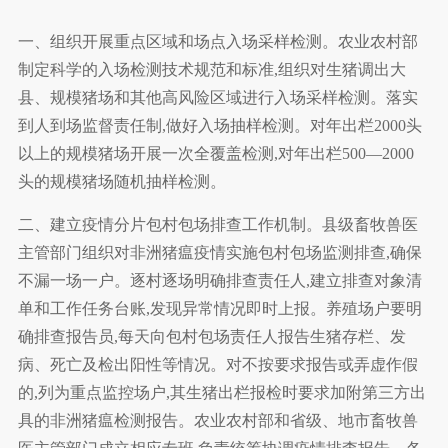
一、组织开展重点区域和场点入场采样检测。农业农村部
制定科学的入场检测技术规范和标准,组织对生猪调出大
县、规模猪场和其他高风险区域进行入场采样检测。落实
到人到场监督责任制,做好入场抽样检测。对年出栏2000头
以上的规模猪场开展一次全覆盖检测,对年出栏500—2000
头的规模猪场随机抽样检测。
二、建立疫情分片包村包场排查工作机制。县级畜牧兽医
主管部门组织对非洲猪瘟疫情实施包村包场监测排查,确保
不漏一场一户。逐村逐场明确排查责任人,建立排查对象清
单和工作任务台账,发现异常情况即时上报。养殖场户要明
确排查报告员,每天向包村包场责任人报告生猪存栏、发
病、死亡及检出阳性等情况。对不按要求报告或弄虚作假
的,列为重点监控场户,其生猪出栏报检时要求加附第三方出
具的非洲猪瘟检测报告。农业农村部和省级、地市畜牧兽