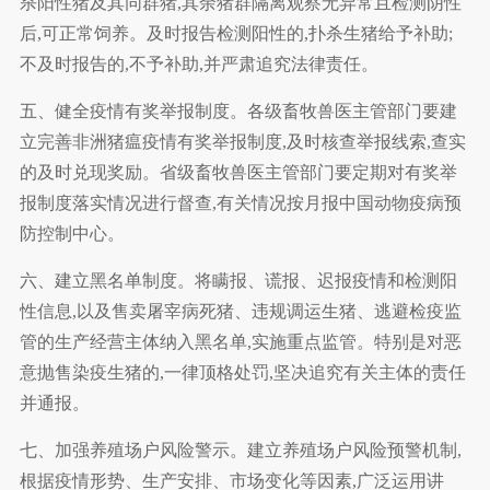
杀阳性猪及其同群猪,其余猪群隔离观察无异常且检测阴性
后,可正常饲养。及时报告检测阳性的,扑杀生猪给予补助;
不及时报告的,不予补助,并严肃追究法律责任。
五、健全疫情有奖举报制度。各级畜牧兽医主管部门要建
立完善非洲猪瘟疫情有奖举报制度,及时核查举报线索,查实
的及时兑现奖励。省级畜牧兽医主管部门要定期对有奖举
报制度落实情况进行督查,有关情况按月报中国动物疫病预
防控制中心。
六、建立黑名单制度。将瞒报、谎报、迟报疫情和检测阳
性信息,以及售卖屠宰病死猪、违规调运生猪、逃避检疫监
管的生产经营主体纳入黑名单,实施重点监管。特别是对恶
意抛售染疫生猪的,一律顶格处罚,坚决追究有关主体的责任
并通报。
七、加强养殖场户风险警示。建立养殖场户风险预警机制,
根据疫情形势、生产安排、市场变化等因素,广泛运用讲