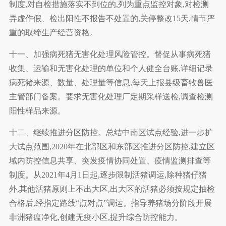
制度,对自检措施落实不到位的,列为重点监控对象,对检测
弄虚作假、检出阳性不报告不处置的,关停整改15天,情节严
重的取缔生产经营资格。
十一、加强病死猪无害化处理风险管控。督促从事病死猪
收集、运输和无害化处理的单位和个人健全台账,详细记录
病死猪来源、数量、处理量等信息,每天上报县级畜牧兽医
主管部门备案。要求无害化处理厂定期采样送检,调查检测
阳性样品来源。
十二、继续推进分区防控。总结中南区试点经验,进一步扩
大试点范围,2020年在北部区和东部区推进分区防控,建立区
域内防控信息共享、突发疫情协同处置、疫情监测排查等
制度。从2021年4月1日起,逐步限制活猪调运,除种猪仔猪
外,其他活猪原则上不出大区,出大区的活猪必须按规定抽检
合格后,经指定路线“点对点”调运。指导养猪场分阶段开展
非洲猪瘟净化,创建无疫小区,提升综合防控能力。