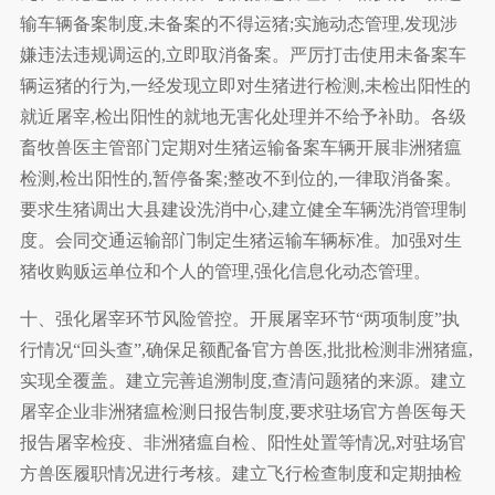
输车辆备案制度,未备案的不得运猪;实施动态管理,发现涉
嫌违法违规调运的,立即取消备案。严厉打击使用未备案车
辆运猪的行为,一经发现立即对生猪进行检测,未检出阳性的
就近屠宰,检出阳性的就地无害化处理并不给予补助。各级
畜牧兽医主管部门定期对生猪运输备案车辆开展非洲猪瘟
检测,检出阳性的,暂停备案;整改不到位的,一律取消备案。
要求生猪调出大县建设洗消中心,建立健全车辆洗消管理制
度。会同交通运输部门制定生猪运输车辆标准。加强对生
猪收购贩运单位和个人的管理,强化信息化动态管理。
十、强化屠宰环节风险管控。开展屠宰环节“两项制度”执
行情况“回头查”,确保足额配备官方兽医,批批检测非洲猪瘟,
实现全覆盖。建立完善追溯制度,查清问题猪的来源。建立
屠宰企业非洲猪瘟检测日报告制度,要求驻场官方兽医每天
报告屠宰检疫、非洲猪瘟自检、阳性处置等情况,对驻场官
方兽医履职情况进行考核。建立飞行检查制度和定期抽检