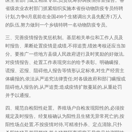
医主管部门成立相应专班,负责统筹协调疫情排查报告。各
省级农业农村部门抓紧组织实施本省份动物防疫专员特聘
计划,力争8月底前在全国498个生猪调出大县先配齐1万人
的队伍,努力做到一个乡镇特聘一名动物防疫专员。
三、完善疫情报告奖惩机制。基层相关单位和工作人员及
时报告、果断处置疫情是成绩,不得追责,绩效考核还应当加
分。要推广一些地方县级人民政府进行及时奖励的好做法,
对疫情报告、处置工作表现突出的给予表彰。明确瞒报、
谎报、迟报、阻碍他人报告等情形认定标准,对生产经营主
体瞒报的,依法从严追究法律责任;对各级政府和部门瞒报或
阻碍他人报告的,从严追责;造成疫情扩散蔓延的,从重处罚
并予以通报。
四、规范自检阳性处置。养殖场户自检发现阳性的,必须按
规定及时报告。经复核确认为阳性且生猪无异常死亡的,按
阳性场点处置,不按疫情对待,可精准扑杀、定点清除,只扑