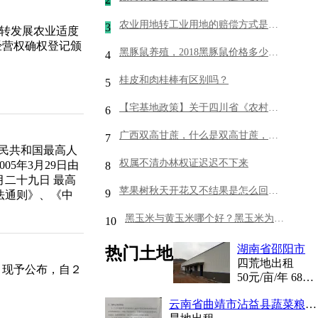
农业用地转工业用地的赔偿方式是什么
3
流转发展农业适度
经营权确权登记颁
黑豚鼠养殖，2018黑豚鼠价格多少钱一只？
4
桂皮和肉桂棒有区别吗？
5
【宅基地政策】关于四川省《农村宅基地管理条例》
6
广西双高甘蔗，什么是双高甘蔗，双高甘蔗政策补贴。甘蔗采购需求
7
人民共和国最高人
权属不清办林权证迟迟不下来
5年3月29日由
8
月二十九日 最高
苹果树秋天开花又不结果是怎么回事？会影响来年结果吗？
9
法通则》、《中
黑玉米与黄玉米哪个好？黑玉米为什么是黑色的？
10
湖南省邵阳市
热门土地
四荒地出租
，现予公布，自２
50
元/亩/年
680
云南省曲靖市沾益县蔬菜粮油地1200亩出租