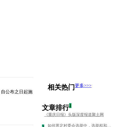
更多>>>
相关热门
，自公布之日起施
1
文章排行
《重庆日报》头版深度报道聚土网
如何界定村委会选举中，选举权和被选举权
2