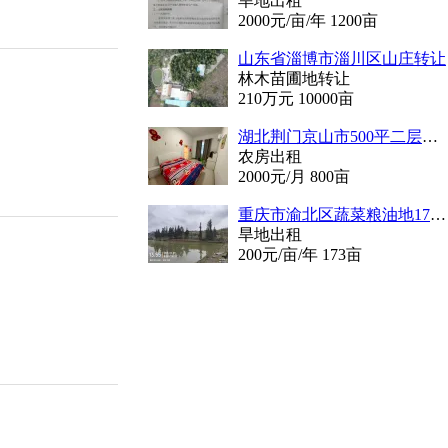
旱地出租
2000
元/亩/年
1200
亩
山东省淄博市淄川区山庄转让
林木苗圃地转让
210
万元
10000
亩
湖北荆门京山市500平二层精装修农房，拎包入住，养老种菜养鸡
农房出租
2000
元/月
800
亩
重庆市渝北区蔬菜粮油地173亩出租
旱地出租
200
元/亩/年
173
亩