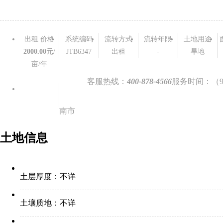
出租 价格
系统编码
流转方式
流转年限
土地用途
2000.00
元/
JTB6347
出租
-
旱地
亩/年
联系看地
客服热线：
400-878-4566
服务时间：（9:0
南市
土地信息
土层厚度：
不详
土壤质地：
不详