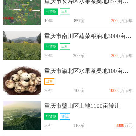
重庆市长寿区水果茶桑地857亩出租
可贷款
出租
10
年
857
亩
200
元/亩/年
重庆市南川区蔬菜粮油地3000亩出租
可贷款
出租
20
年
3000
亩
200
元/亩/年
重庆市渝北区水果茶桑地100亩出售
出售
20
年
100
亩
1000
元/亩/年
重庆市璧山区土地1100亩转让
可贷款
转让
50
年
1100
亩
8000
万元