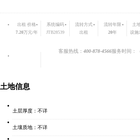
出租 价格
系统编码
流转方式
流转年限
土
7.20
万元/年
JTB28539
出租
20
年
设施
联系看地
客服热线：
400-878-4566
服务时间：（9:
土地信息
土层厚度：
不详
土壤质地：
不详