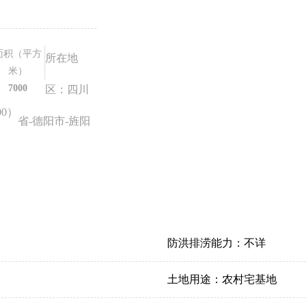
面积（平方
所在地
米）
7000
区：四川
00）
省-德阳市-旌阳
防洪排涝能力：
不详
土地用途：
农村宅基地