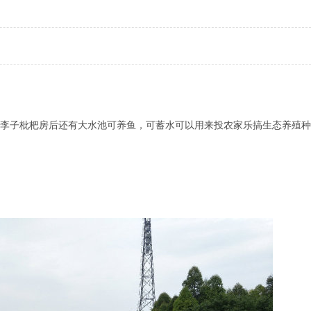
李子枇杷房后还有大水池可养鱼，可蓄水可以用来投农家乐搞生态养殖种