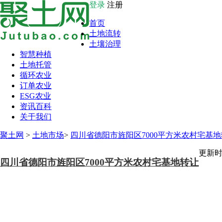
登录
注册
首页
土地流转
土壤治理
智慧种植
土地托管
循环农业
订单农业
ESG农业
资讯百科
关于我们
聚土网
>
土地市场
>
四川省德阳市旌阳区7000平方米农村宅基
更新时间
四川省德阳市旌阳区7000平方米农村宅基地转让