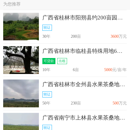
为您推荐
广西省桂林市阳朔县约200亩园林包括庄园资产打包转让
转让
30
年
200
亩
3600
万元
广西省桂林市临桂县特殊用地6亩出租
可贷款
出租
10
年
6
亩
5000
元/亩/年
广西省桂林市全州县水果茶桑地230亩转让
转让
50
年
230
亩
500
万元
广西省南宁市上林县水果茶桑地160平方转让
转让