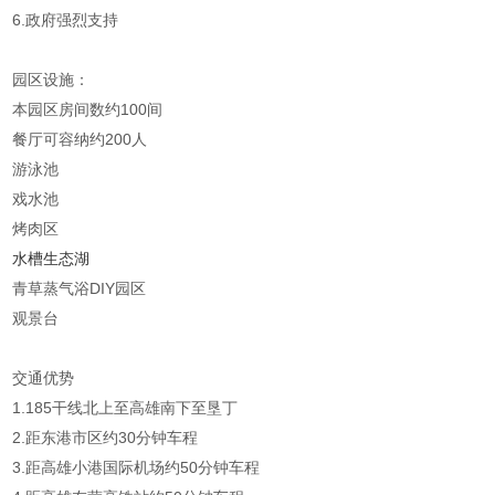
6.政府强烈支持
园区设施：
本园区房间数约100间
餐厅可容纳约200人
游泳池
戏水池
烤肉区
水槽生态湖
青草蒸气浴DIY园区
观景台
交通优势
1.185干线北上至高雄南下至垦丁
2.距东港市区约30分钟车程
3.距高雄小港国际机场约50分钟车程