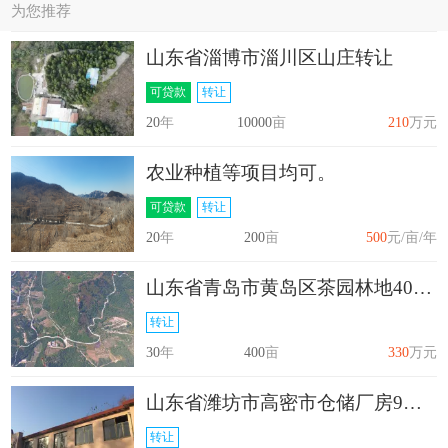
为您推荐
山东省淄博市淄川区山庄转让
可贷款
转让
20
年
10000
亩
210
万元
农业种植等项目均可。
可贷款
转让
20
年
200
亩
500
元/亩/年
山东省青岛市黄岛区茶园林地400亩转让
转让
30
年
400
亩
330
万元
山东省潍坊市高密市仓储厂房9亩转让
转让