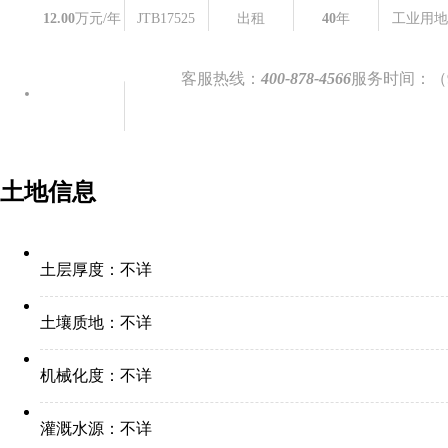
12.00
万元/年
JTB17525
出租
40
年
工业用
联系看地
客服热线：
400-878-4566
服务时间：（9:
土地信息
土层厚度：
不详
土壤质地：
不详
机械化度：
不详
灌溉水源：
不详